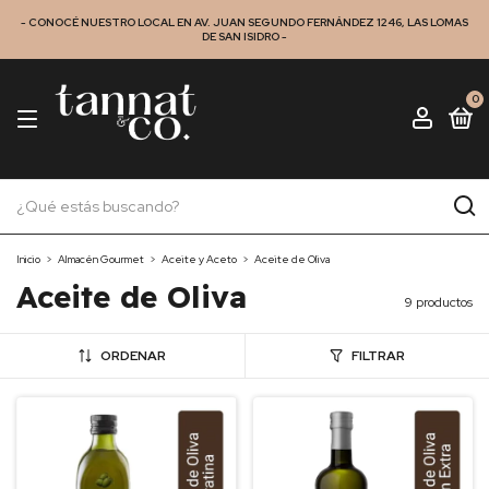
- CONOCÉ NUESTRO LOCAL EN AV. JUAN SEGUNDO FERNÁNDEZ 1246, LAS LOMAS
DE SAN ISIDRO -
0
Inicio
>
Almacén Gourmet
>
Aceite y Aceto
>
Aceite de Oliva
Aceite de Oliva
9 productos
ORDENAR
FILTRAR