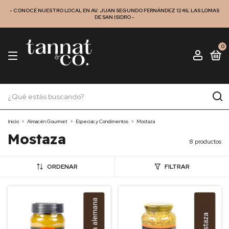
- CONOCÉ NUESTRO LOCAL EN AV. JUAN SEGUNDO FERNÁNDEZ 1246, LAS LOMAS
DE SAN ISIDRO -
0
Inicio
>
Almacén Gourmet
>
Especias y Condimentos
>
Mostaza
Mostaza
8 productos
ORDENAR
FILTRAR