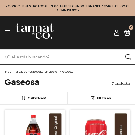
- CONOCÉ NUESTRO LOCAL EN AV. JUAN SEGUNDO FERNÁNDEZ 1246, LAS LOMAS
DE SAN ISIDRO -
0
Inicio
>
breadcrumbs.bebidas-sin-alcohol
>
Gaseosa
Gaseosa
7 productos
ORDENAR
FILTRAR