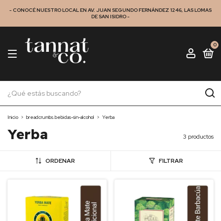
- CONOCÉ NUESTRO LOCAL EN AV. JUAN SEGUNDO FERNÁNDEZ 1246, LAS LOMAS
DE SAN ISIDRO -
0
Inicio
>
breadcrumbs.bebidas-sin-alcohol
>
Yerba
Yerba
3 productos
ORDENAR
FILTRAR