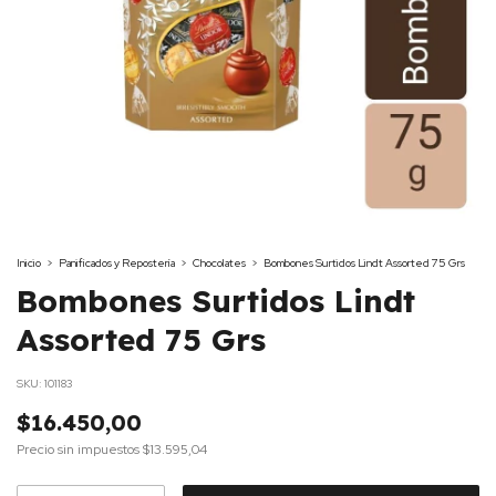
Inicio
>
Panificados y Repostería
>
Chocolates
>
Bombones Surtidos Lindt Assorted 75 Grs
Bombones Surtidos Lindt
Assorted 75 Grs
SKU:
101183
$16.450,00
Precio sin impuestos
$13.595,04