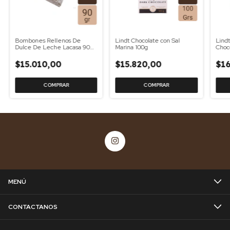
Bombones Rellenos De
Lindt Chocolate con Sal
Lind
Dulce De Leche Lacasa 90
Marina 100g
Choc
Gr
$15.010,00
$15.820,00
$16
MENÚ
CONTACTANOS