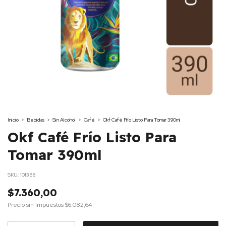
Inicio
>
Bebidas
>
Sin Alcohol
>
Café
>
Okf Café Frío Listo Para Tomar 390ml
Okf Café Frío Listo Para
Tomar 390ml
SKU:
101356
$7.360,00
Precio sin impuestos
$6.082,64