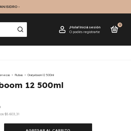
N ISIDRO -
0
¡Hola!
Iniciá sesión
O podés registrarte
ervezas
>
Rubias
>
Oranjeboom 12 500ml
eboom 12 500ml
0
tos
$5.603,31