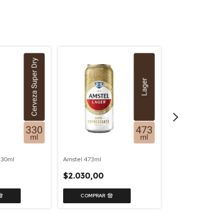
330ml
Amstel 473ml
Andes Rubia 473
$2.030,00
$2.700,00