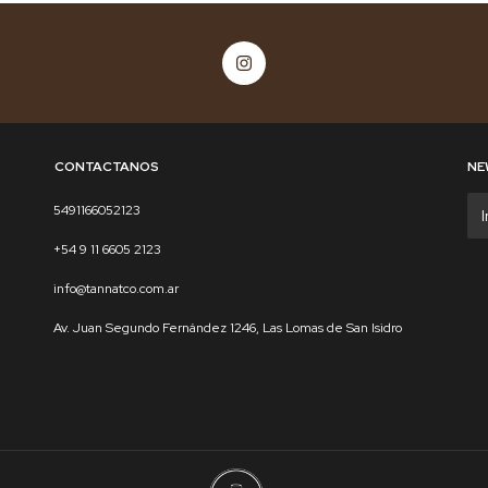
CONTACTANOS
NE
5491166052123
+54 9 11 6605 2123
info@tannatco.com.ar
Av. Juan Segundo Fernández 1246, Las Lomas de San Isidro