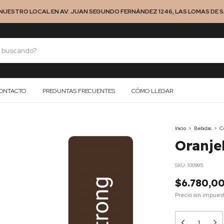
NUESTRO LOCAL EN AV. JUAN SEGUNDO FERNÁNDEZ 1246, LAS LOMAS DE SA
ONTACTO
PREGUNTAS FRECUENTES
CÓMO LLEGAR
Inicio
>
Bebidas
>
C
Oranj
SKU:
100995
$6.780,0
Precio sin impues