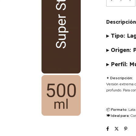
Descripción
▸ Tipo: La
▸ Origen: 
▸ Perfil: M
✦
Descripción:
Versión extrema d
profundo. Para c
📦
Formato:
Lata
🍽
Ideal para:
Con