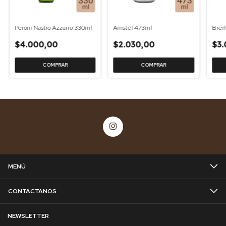
Peroni Nastro Azzurro 330ml
Amstel 473ml
Bier
$4.000,00
$2.030,00
$3.
MENÚ
CONTACTANOS
NEWSLETTER