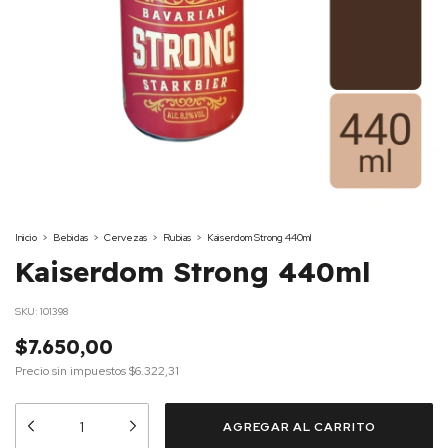
Inicio
>
Bebidas
>
Cervezas
>
Rubias
>
Kaiserdom Strong 440ml
Kaiserdom Strong 440ml
SKU:
101398
$7.650,00
Precio sin impuestos
$6.322,31