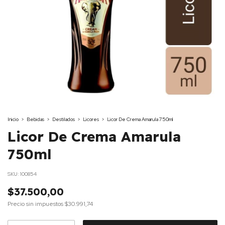
Inicio
>
Bebidas
>
Destilados
>
Licores
>
Licor De Crema Amarula 750ml
Licor De Crema Amarula
750ml
SKU:
100854
$37.500,00
Precio sin impuestos
$30.991,74