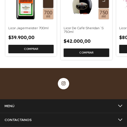
Licor Jagermeister 700ml
Licor De Café Sheridan´S
Licor
750ml
$39.900,00
$8
$42.000,00
MENÚ
CONTACTANOS