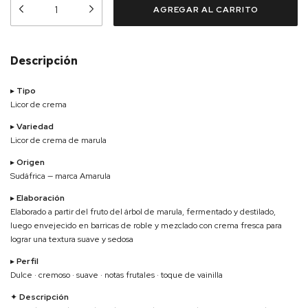
Descripción
▸
Tipo
Licor de crema
▸
Variedad
Licor de crema de marula
▸
Origen
Sudáfrica — marca
Amarula
▸
Elaboración
Elaborado a partir del fruto del árbol de marula, fermentado y destilado,
luego envejecido en barricas de roble y mezclado con crema fresca para
lograr una textura suave y sedosa
▸
Perfil
Dulce · cremoso · suave · notas frutales · toque de vainilla
✦
Descripción