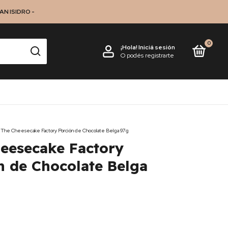
N ISIDRO -
0
¡Hola!
Iniciá sesión
O podés registrarte
The Cheesecake Factory Porción de Chocolate Belga 97g
eesecake Factory
n de Chocolate Belga
0