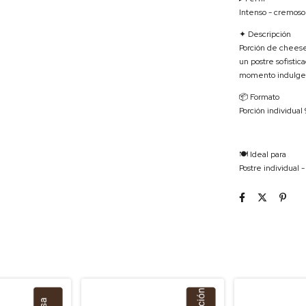
Intenso - cremoso
✦ Descripción
Porción de cheese
un postre sofistic
momento indulge
📦 Formato
Porción individual
🍽 Ideal para
Postre individual 