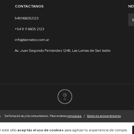
CONTACTANOS
NE
5491166052123
+54 9 11 6605 2123
info@tannatco.com.ar
Av. Juan Segundo Fernández 1246, Las Lomas de San Isidro
s.
Defensa de las y los consumidores. Para reclamos
ingresá acá.
/
Botón de arrepentimiento
 este sitio
aceptás el uso de cookies
para agilizar tu experiencia de compra.