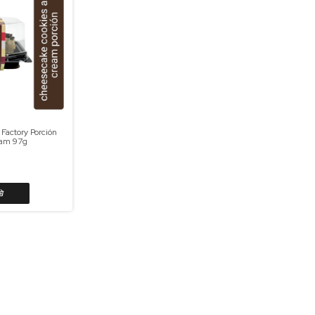
actory Porción
eam 97g