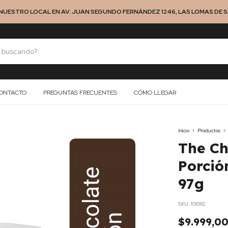
NUESTRO LOCAL EN AV. JUAN SEGUNDO FERNÁNDEZ 1246, LAS LOMAS DE SA
ONTACTO
PREGUNTAS FRECUENTES
CÓMO LLEGAR
Inicio
>
Productos
>
The Ch
Porció
97g
SKU:
101092
$9.999,0