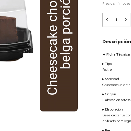
Precio sin impues
Descripción
🔹 Ficha Técnica
▸ Tipo
Postre
▸ Variedad
Cheesecake de ch
▸ Origen
Elaboración artesa
▸ Elaboración
Base crocante con
enfriado para logr
▸ Perfil