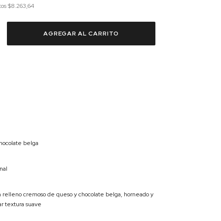
tos
$8.263,64
ocolate belga
nal
 relleno cremoso de queso y chocolate belga, horneado y
ar textura suave