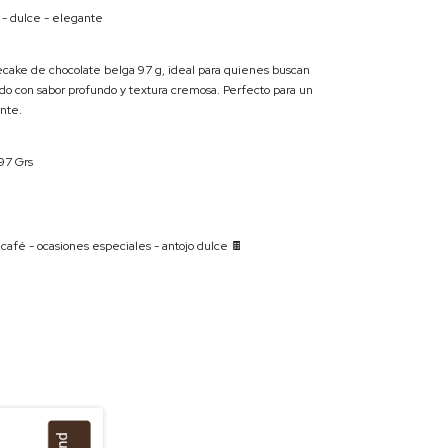
 - dulce - elegante
cake de chocolate belga 97 g, ideal para quienes buscan
ado con sabor profundo y textura cremosa. Perfecto para un
nte.
 97 Grs
- café - ocasiones especiales - antojo dulce 🍫