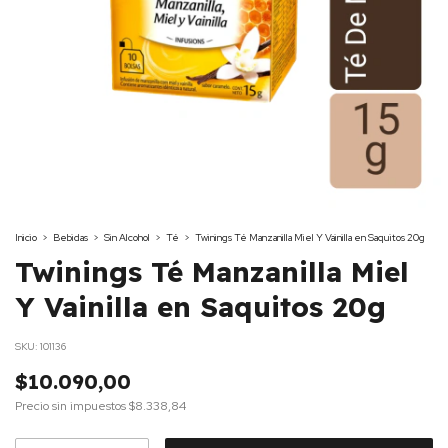
Inicio
>
Bebidas
>
Sin Alcohol
>
Té
>
Twinings Té Manzanilla Miel Y Vainilla en Saquitos 20g
Twinings Té Manzanilla Miel
Y Vainilla en Saquitos 20g
SKU:
101136
$10.090,00
Precio sin impuestos
$8.338,84