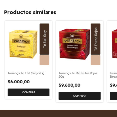
Productos similares
Twinings Té Earl Grey 20g
Twinings Té De Frutos Rojos
Twini
20g
Brea
$6.000,00
$9.600,00
$9.