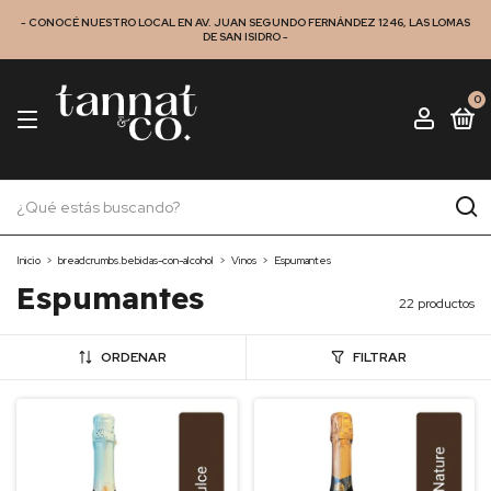
- CONOCÉ NUESTRO LOCAL EN AV. JUAN SEGUNDO FERNÁNDEZ 1246, LAS LOMAS
DE SAN ISIDRO -
0
Inicio
>
breadcrumbs.bebidas-con-alcohol
>
Vinos
>
Espumantes
Espumantes
22 productos
ORDENAR
FILTRAR