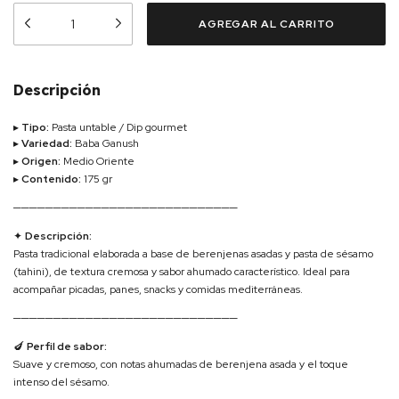
Descripción
▸
Tipo:
Pasta untable / Dip gourmet
▸
Variedad:
Baba Ganush
▸
Origen:
Medio Oriente
▸
Contenido:
175 gr
────────────────────────────
✦
Descripción:
Pasta tradicional elaborada a base de berenjenas asadas y pasta de sésamo
(tahini), de textura cremosa y sabor ahumado característico. Ideal para
acompañar picadas, panes, snacks y comidas mediterráneas.
────────────────────────────
🍆
Perfil de sabor:
Suave y cremoso, con notas ahumadas de berenjena asada y el toque
intenso del sésamo.