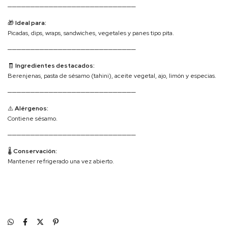
────────────────────────────
🎁
Ideal para:
Picadas, dips, wraps, sandwiches, vegetales y panes tipo pita.
────────────────────────────
🧾
Ingredientes destacados:
Berenjenas, pasta de sésamo (tahini), aceite vegetal, ajo, limón y especias.
────────────────────────────
⚠️
Alérgenos:
Contiene sésamo.
────────────────────────────
🌡️
Conservación:
Mantener refrigerado una vez abierto.