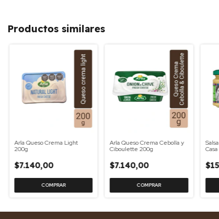
Productos similares
Arla Queso Crema Light
Arla Queso Crema Cebolla y
Sals
200g
Ciboulette 200g
Casa
$7.140,00
$7.140,00
$15