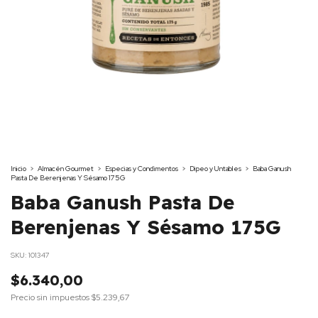
Inicio
>
Almacén Gourmet
>
Especias y Condimentos
>
Dipeo y Untables
>
Baba Ganush
Pasta De Berenjenas Y Sésamo 175G
Baba Ganush Pasta De
Berenjenas Y Sésamo 175G
SKU:
101347
$6.340,00
Precio sin impuestos
$5.239,67