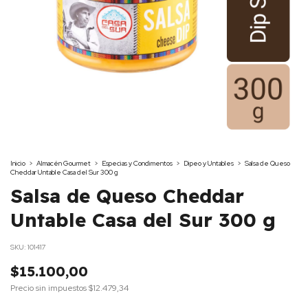
Inicio
>
Almacén Gourmet
>
Especias y Condimentos
>
Dipeo y Untables
>
Salsa de Queso
Cheddar Untable Casa del Sur 300 g
Salsa de Queso Cheddar
Untable Casa del Sur 300 g
SKU:
101417
$15.100,00
Precio sin impuestos
$12.479,34