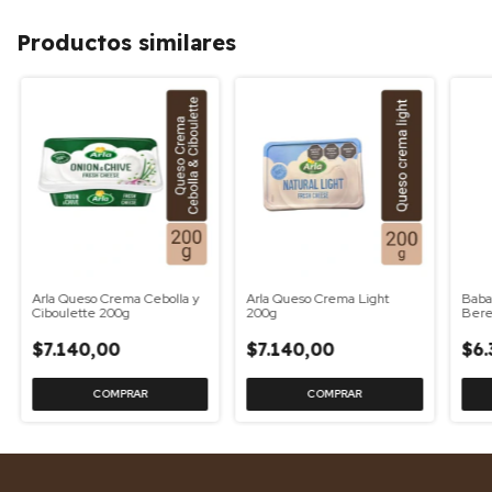
Productos similares
Arla Queso Crema Cebolla y
Arla Queso Crema Light
Baba
Ciboulette 200g
200g
Bere
$7.140,00
$7.140,00
$6.