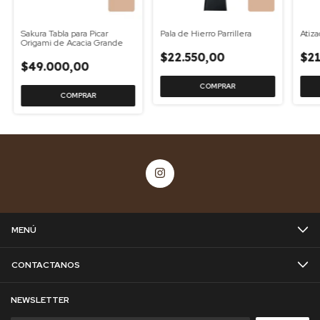
Sakura Tabla para Picar
Pala de Hierro Parrillera
Atiza
Origami de Acacia Grande
$22.550,00
$21
$49.000,00
MENÚ
CONTACTANOS
NEWSLETTER