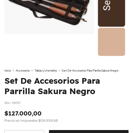
Inicio
>
Accesorios
>
Tablas y Utensillos
>
Set De Accesorios Para Parrilla Sakura Negro
Set De Accesorios Para
Parrilla Sakura Negro
SKU:
101057
$127.000,00
Precio sin impuestos
$104.958,68