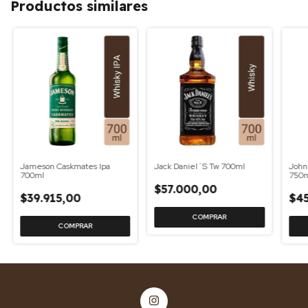
Productos similares
Jameson Caskmates Ipa
Jack Daniel´S Tw 700ml
John
700ml
750
$57.000,00
$39.915,00
$45