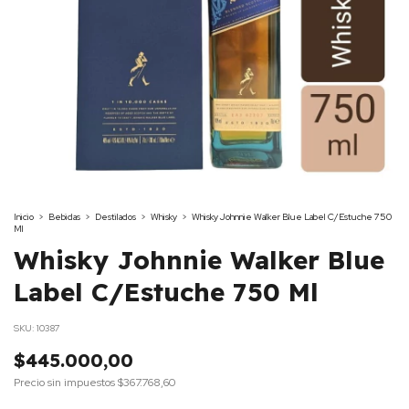
Inicio
>
Bebidas
>
Destilados
>
Whisky
>
Whisky Johnnie Walker Blue Label C/Estuche 750
Ml
Whisky Johnnie Walker Blue
Label C/Estuche 750 Ml
SKU:
10387
$445.000,00
Precio sin impuestos
$367.768,60