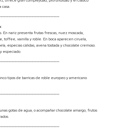
z, ofrece gran complejidad, profundidad y el clásico
a casa.
──────────────────────
:
s. En nariz presenta frutas frescas, nuez moscada,
e, toffee, vainilla y roble. En boca aparecen ciruela,
ela, especias cálidas, avena tostada y chocolate cremoso.
o y especiado.
──────────────────────
nco tipos de barricas de roble europeo y americano
──────────────────────
n unas gotas de agua, o acompañar chocolate amargo, frutos
rados.
──────────────────────