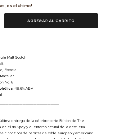
as, es el último!
gle Malt Scotch
lt
e, Escocia
Macallan
on No. 6
ohólica:
48,6% ABV
l
──────────────────────
 última entrega de la célebre serie Edition de The
 en el río Spey y el entorno natural de la destilería.
 de cinco tipos de barricas de roble europeo y americano