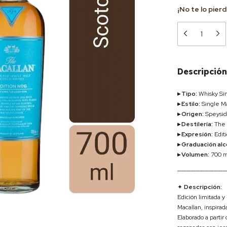
¡No te lo pierd
Descripción
▸ Tipo:
Whisky Sin
▸ Estilo:
Single Ma
▸ Origen:
Speysid
▸ Destilería:
The 
▸ Expresión:
Editi
▸ Graduación alc
▸ Volumen:
700 m
──────────
✦
Descripción:
Edición limitada y
Macallan, inspirada
Elaborado a partir