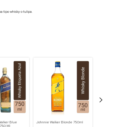
a tipo whisky o tulipa.
alker Blue
Johnnie Walker Blonde 750ml
Ballantine'S Joh
750 Ml