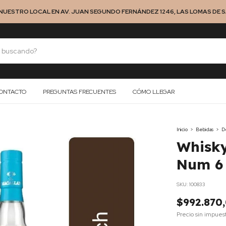
NUESTRO LOCAL EN AV. JUAN SEGUNDO FERNÁNDEZ 1246, LAS LOMAS DE SA
ONTACTO
PREGUNTAS FRECUENTES
CÓMO LLEGAR
Inicio
>
Bebidas
>
De
Whisky
Num 6
SKU:
100833
$992.870
Precio sin impues