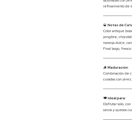
sazonadas con jere
refinamiento de l
──────────
🥃
Notas de Cata
Color antique bras
jengibre, chocolat
naranja dulce, can
Final largo, fresc
──────────
🪵
Maduración:
Combinación de ci
curadas con jerez.
──────────
🍽
Ideal para:
Disfrutar solo, co
secos y quesos cu
──────────