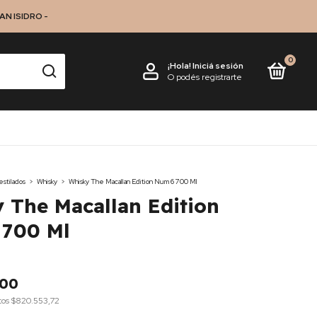
N ISIDRO -
0
¡Hola!
Iniciá sesión
O podés registrarte
stilados
>
Whisky
>
Whisky The Macallan Edition Num 6 700 Ml
 The Macallan Edition
 700 Ml
,00
tos
$820.553,72