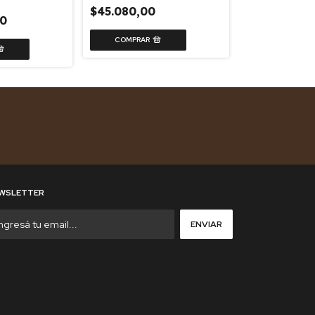
$45.080,00
$35.580,00
0
WSLETTER