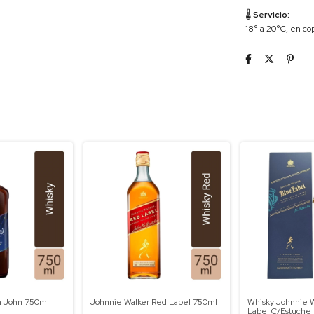
🌡
Servicio:
18° a 20°C, en cop
on John 750ml
Johnnie Walker Red Label 750ml
Whisky Johnnie W
Label C/Estuche 