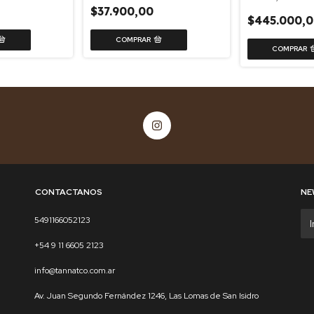
$37.900,00
$445.000,0
CONTACTANOS
NE
5491166052123
+54 9 11 6605 2123
info@tannatco.com.ar
Av. Juan Segundo Fernández 1246, Las Lomas de San Isidro