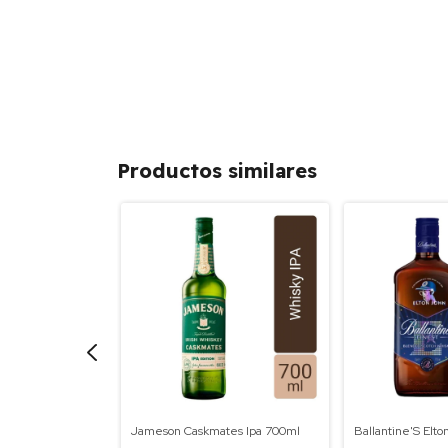
Productos similares
és 12 Años 700ml
Jameson Caskmates Ipa 700ml
Ballantine'S Elt