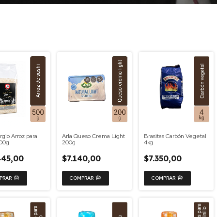
rgio Arroz para
Arla Queso Crema Light
Brasitas Carbón Vegetal
500g
200g
4kg
445,00
$7.140,00
$7.350,00