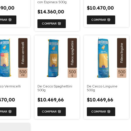
con Espinaca 500g
690,00
$10.470,00
$14.360,00
co Vermicelli
De Cecco Spaghettini
De Cecco Linguine
500g
500g
470,00
$10.469,66
$10.469,66