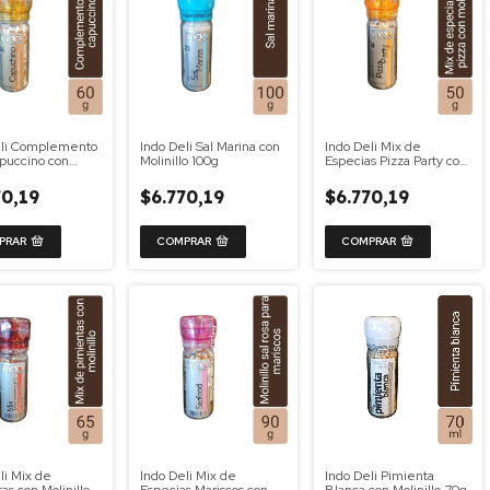
eli Complemento
Indo Deli Sal Marina con
Indo Deli Mix de
puccino con
Molinillo 100g
Especias Pizza Party con
lo 60g
Molinillo 50g
70,19
$6.770,19
$6.770,19
li Mix de
Indo Deli Mix de
Indo Deli Pimienta