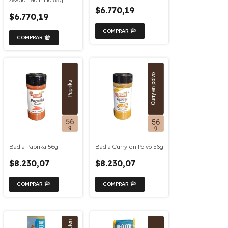
Asador Molinillo 65g
$6.770,19
$6.770,19
Badia Paprika 56g
Badia Curry en Polvo 56g
$8.230,07
$8.230,07