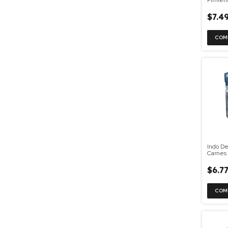
Pimient
65g
$7.4
Indo De
Carnes 
$6.7