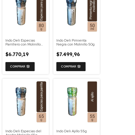
Indo Deli Especias
Indo Deli Pimienta
Parrillero con Molinillo
Negra con Molinillo 50g
80g
$6.770,19
$7.499,96
Indo Deli Especias del
Indo Deli Ajillo 55g