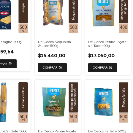
 Lasagne 500g
De Cecco Ñoquis sin
De Cecco Penne Rigate
Gluten 500g
sin Tacc 400g
359,64
$15.440,00
$17.050,00
co Candele 500g
De Cecco Penne Rigate
De Cecco Farfalle 500g