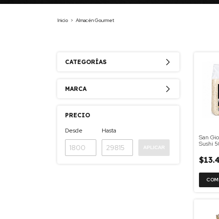
Inicio
>
Almacén Gourmet
CATEGORÍAS
MARCA
PRECIO
Desde
Hasta
San Gio
Sushi 
APLICAR
$13.