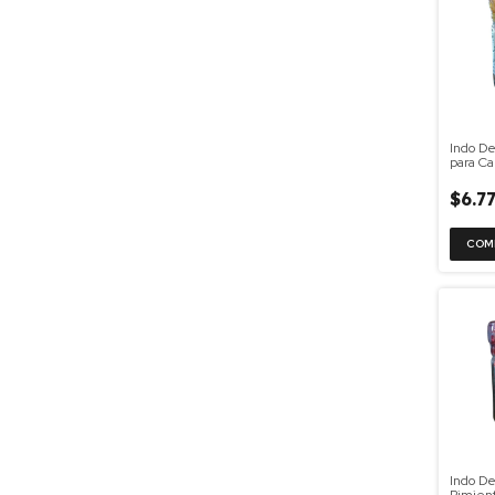
Indo D
para Ca
Molinil
$6.7
Indo De