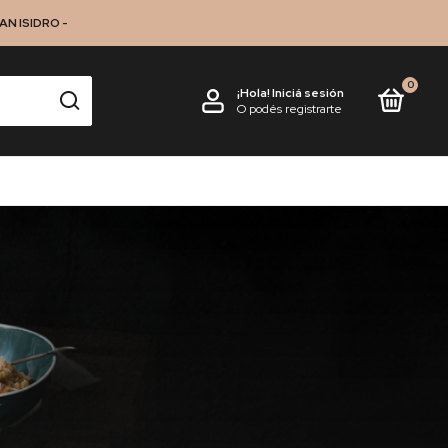
N ISIDRO -
0
¡Hola!
Iniciá sesión
O podés registrarte