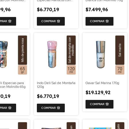
as con Molinillo
Especias Mariscos con
Blanca con Molinillo 70g
Molinillo 50g
99,96
$6.770,19
$7.499,96
li Especias para
Indo Deli Sal de Montaña
Gavar Sal Marina 170g
con Molinillo 65g
120g
$19.129,92
70,19
$6.770,19