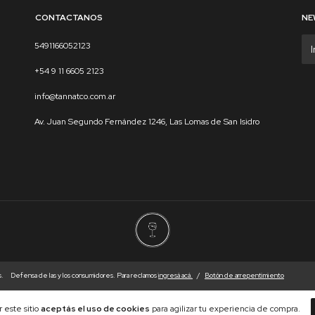
CONTACTANOS
NE
5491166052123
+54 9 11 6605 2123
info@tannatco.com.ar
Av. Juan Segundo Fernández 1246, Las Lomas de San Isidro
s.
Defensa de las y los consumidores. Para reclamos
ingresá acá.
/
Botón de arrepentimiento
 este sitio
aceptás el uso de cookies
para agilizar tu experiencia de compra.