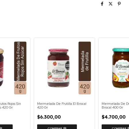
tos Rojos Sin
Mermelada De Frutilla El Brocal
Mermelada De Dur
s 420 Gr
420 Gr
Brocal 400 Gr
$6.300,00
$4.700,00