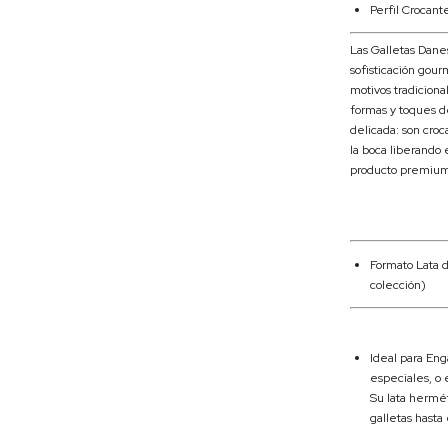
Perfil Crocant
Las Galletas Danes
sofisticación gour
motivos tradiciona
formas y toques d
delicada: son cro
la boca liberando
producto premium 
Formato Lata d
colección)
Ideal para
Enga
especiales, o 
Su lata hermét
galletas hast