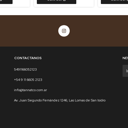
CONTACTANOS
NE
5491166052123
+54 9 11 6605 2123
info@tannatco.com.ar
Av. Juan Segundo Fernández 1246, Las Lomas de San Isidro