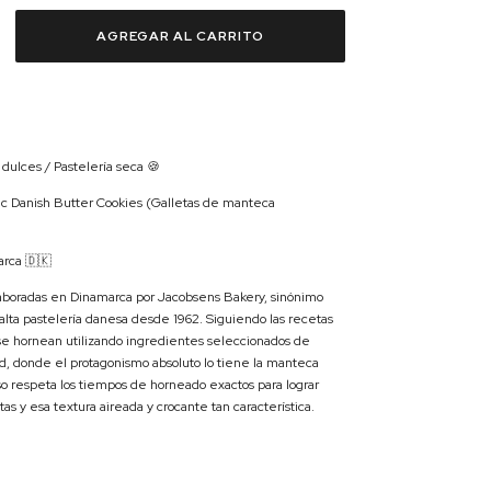
s dulces / Pastelería seca 🍪
tic Danish Butter Cookies (Galletas de manteca
rca 🇩🇰
aboradas en Dinamarca por Jacobsens Bakery, sinónimo
alta pastelería danesa desde 1962.
Siguiendo las recetas
 se hornean utilizando ingredientes seleccionados de
d, donde el protagonismo absoluto lo tiene la manteca
so respeta los tiempos de horneado exactos para lograr
as y esa textura aireada y crocante tan característica.