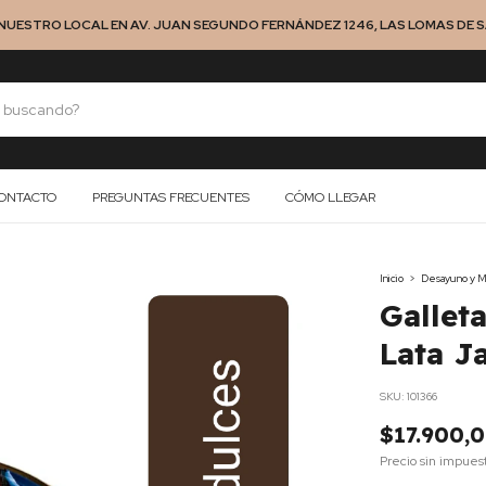
NUESTRO LOCAL EN AV. JUAN SEGUNDO FERNÁNDEZ 1246, LAS LOMAS DE SA
ONTACTO
PREGUNTAS FRECUENTES
CÓMO LLEGAR
Inicio
>
Desayuno y M
Gallet
Lata J
SKU:
101366
$17.900,
Precio sin impues