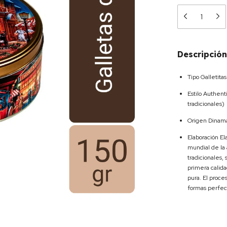
Descripción
Tipo Galletita
Estilo Authen
tradicionales)
Origen Dinama
Elaboración
El
mundial de la 
tradicionales,
primera calida
pura. El proce
formas perfect