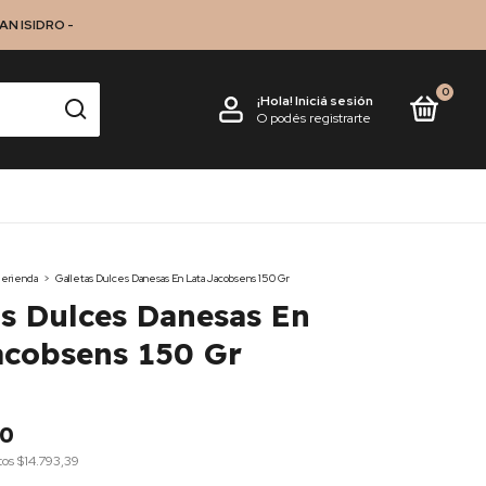
N ISIDRO -
0
¡Hola!
Iniciá sesión
O podés registrarte
erienda
>
Galletas Dulces Danesas En Lata Jacobsens 150 Gr
as Dulces Danesas En
acobsens 150 Gr
00
tos
$14.793,39