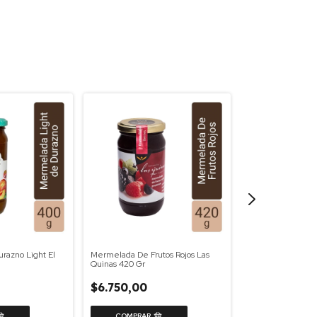
azno Light El
Mermelada De Frutos Rojos Las
Mermelada De Frut
Quinas 420 Gr
Brocal 400 Gr
$6.750,00
$7.000,00