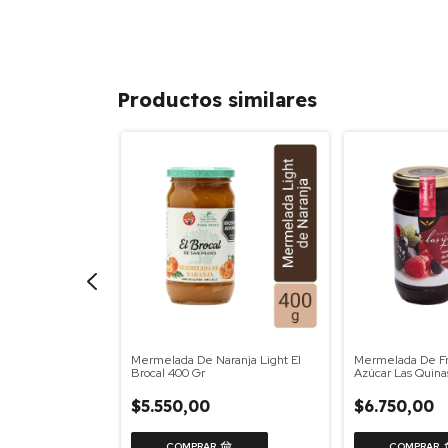
Productos similares
quida Las Quinas
Mermelada De Naranja Light El
Mermelada De Fru
Brocal 400 Gr
Azúcar Las Quina
$5.550,00
$6.750,00