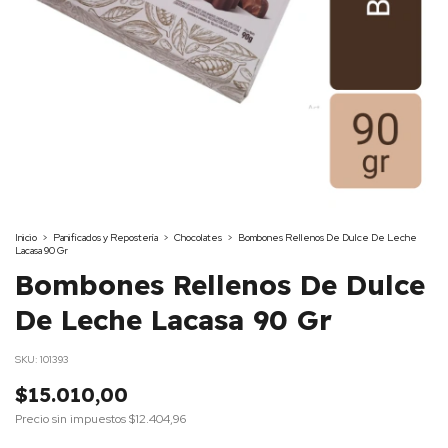
Inicio
>
Panificados y Repostería
>
Chocolates
>
Bombones Rellenos De Dulce De Leche
Lacasa 90 Gr
Bombones Rellenos De Dulce
De Leche Lacasa 90 Gr
SKU:
101393
$15.010,00
Precio sin impuestos
$12.404,96