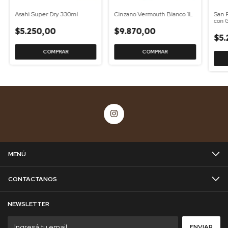
Asahi Super Dry 330ml
Cinzano Vermouth Bianco 1L
San 
con 
$5.250,00
$9.870,00
$5.
MENÚ
CONTACTANOS
NEWSLETTER